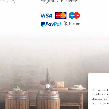
kies (UE)
Preguntas frecuentes
Para ofrecer l
acceder a la i
datos como el 
retirar el cons