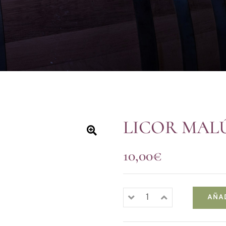
LICOR MALÚ
10,00
€
AÑA