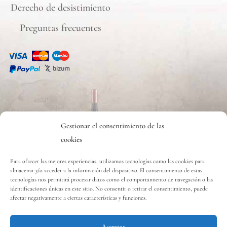
Derecho de desistimiento
Preguntas frecuentes
CONTACTO
Gestionar el consentimiento de las
cookies
Contacto
Para ofrecer las mejores experiencias, utilizamos tecnologías como las cookies para
almacenar y/o acceder a la información del dispositivo. El consentimiento de estas
tecnologías nos permitirá procesar datos como el comportamiento de navegación o las
Copyright © 2020 Vinos y Delicias S.L.
identificaciones únicas en este sitio. No consentir o retirar el consentimiento, puede
afectar negativamente a ciertas características y funciones.
Aceptar