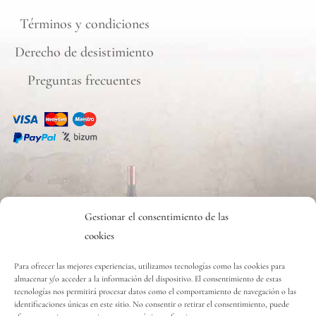
Términos y condiciones
Derecho de desistimiento
Preguntas frecuentes
CONTACTO
Gestionar el consentimiento de las
cookies
Contacto
Para ofrecer las mejores experiencias, utilizamos tecnologías como las cookies para
almacenar y/o acceder a la información del dispositivo. El consentimiento de estas
tecnologías nos permitirá procesar datos como el comportamiento de navegación o las
Copyright © 2020 Vinos y Delicias S.L.
identificaciones únicas en este sitio. No consentir o retirar el consentimiento, puede