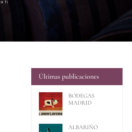
A TI
Últimas publicaciones
BODEGAS
MADRID
ROMERO LANZA
» EL JOHNY DE
LOS INFIERNOS»
ALBARIÑO