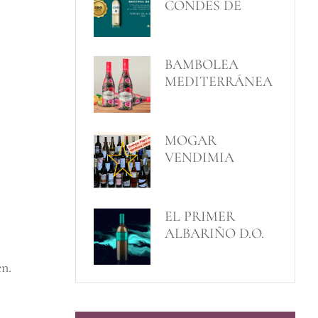
CONDES DE
ALBAREI
BAMBOLEA
MEDITERRÁNEA
MOGAR
VENDIMIA
SELECCIONADA
GANA UN
BACCHUS DE
EL PRIMER
ORO
ALBARIÑO D.O.
VALENCIA
en.