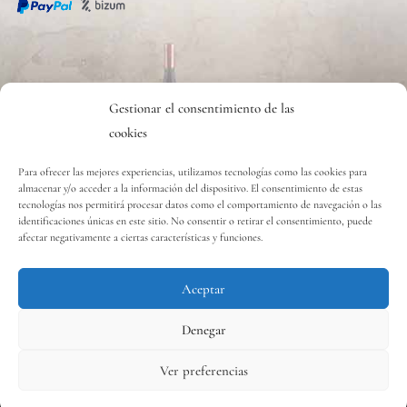
CONTACT
Gestionar el consentimiento de las
cookies
Contacto
Para ofrecer las mejores experiencias, utilizamos tecnologías como las cookies para
almacenar y/o acceder a la información del dispositivo. El consentimiento de estas
tecnologías nos permitirá procesar datos como el comportamiento de navegación o las
Copyright © 2020 Vinos y Delicias S.L.
identificaciones únicas en este sitio. No consentir o retirar el consentimiento, puede
afectar negativamente a ciertas características y funciones.
Aceptar
Contacta con nosotros
Denegar
Ver preferencias
0