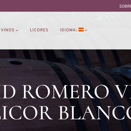
SOBR
VINOS
LICORES
IDIOMA:
D ROMERO V
LICOR BLANC