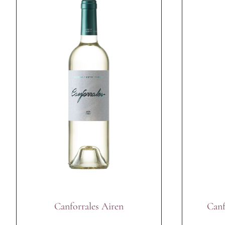
Canforrales Airen
Canf