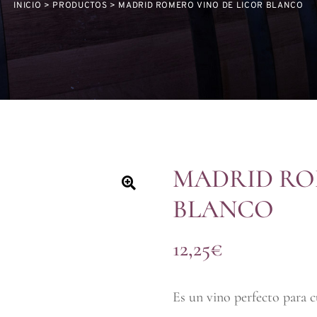
INICIO
>
PRODUCTOS
>
MADRID ROMERO VINO DE LICOR BLANCO
MADRID RO
BLANCO
12,25
€
Es un vino perfecto para c