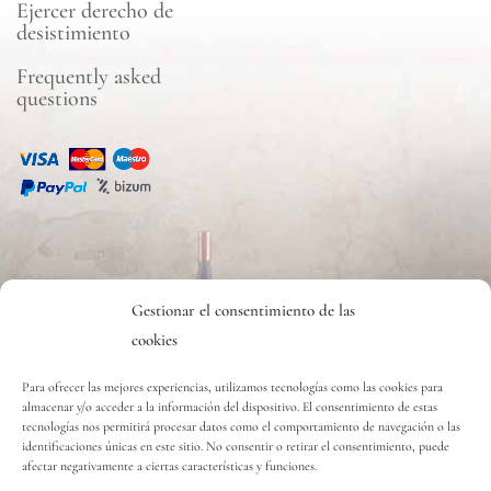
Ejercer derecho de
desistimiento
Frequently asked
questions
CONTACT
Gestionar el consentimiento de las
cookies
Contact
Para ofrecer las mejores experiencias, utilizamos tecnologías como las cookies para
almacenar y/o acceder a la información del dispositivo. El consentimiento de estas
tecnologías nos permitirá procesar datos como el comportamiento de navegación o las
Copyright © 2020 Vinos y Delicias S.L.
identificaciones únicas en este sitio. No consentir o retirar el consentimiento, puede
afectar negativamente a ciertas características y funciones.