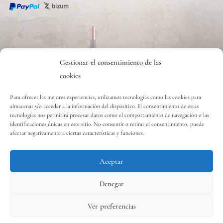
CONTACT
Gestionar el consentimiento de las
cookies
Contact
Para ofrecer las mejores experiencias, utilizamos tecnologías como las cookies para
almacenar y/o acceder a la información del dispositivo. El consentimiento de estas
tecnologías nos permitirá procesar datos como el comportamiento de navegación o las
Copyright © 2020 Vinos y Delicias S.L.
identificaciones únicas en este sitio. No consentir o retirar el consentimiento, puede
afectar negativamente a ciertas características y funciones.
Aceptar
Contact us
Denegar
Ver preferencias
0