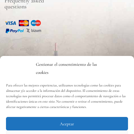
Frequently asked
questions
CONTACTO
Gestionar el consentimiento de las
cookies
Contact
Para ofrecer las mejores experiencias, utilizamos tecnologías como las cookies para
almacenar y/o acceder a la información del dispositivo. El consentimiento de estas
tecnologías nos permitirá procesar datos como el comportamiento de navegación o las
Copyright © 2020 Vinos y Delicias S.L.
identificaciones únicas en este sitio. No consentir o retirar el consentimiento, puede
afectar negativamente a ciertas características y funciones.
Aceptar