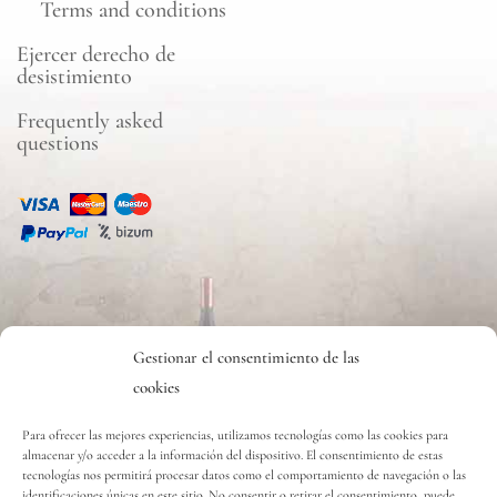
Terms and conditions
Ejercer derecho de
desistimiento
Frequently asked
questions
CONTACT
Gestionar el consentimiento de las
cookies
Contact
Para ofrecer las mejores experiencias, utilizamos tecnologías como las cookies para
almacenar y/o acceder a la información del dispositivo. El consentimiento de estas
tecnologías nos permitirá procesar datos como el comportamiento de navegación o las
Copyright © 2020 Vinos y Delicias S.L.
identificaciones únicas en este sitio. No consentir o retirar el consentimiento, puede